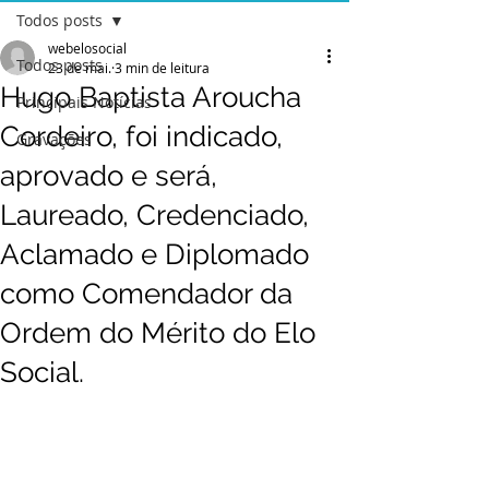
Todos posts
webelosocial
Todos posts
23 de mai.
3 min de leitura
Hugo Baptista Aroucha
Principais Notícias
Cordeiro, foi indicado,
Gravações
aprovado e será,
Laureado, Credenciado,
Aclamado e Diplomado
como Comendador da
Ordem do Mérito do Elo
Social.