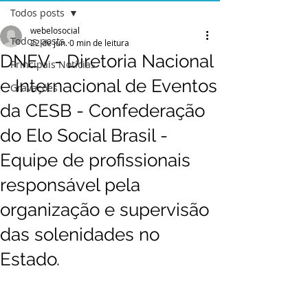
Todos posts
webelosocial
Todos posts
22 de jun.
0 min de leitura
DNEV - Diretoria Nacional
Principais Notícias
e Internacional de Eventos
Gravações
da CESB - Confederação
do Elo Social Brasil -
Equipe de profissionais
responsável pela
organização e supervisão
das solenidades no
Estado.