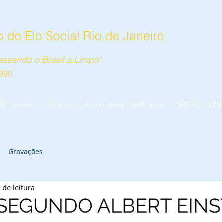
 do Elo Social Rio de Janeiro
ssando o Brasil a Limpo"
990
SB
História
Diretoria
Autoridades Notificadas
CSRP-RJ
LZS
Gravações
 de leitura
 SEGUNDO ALBERT EINS