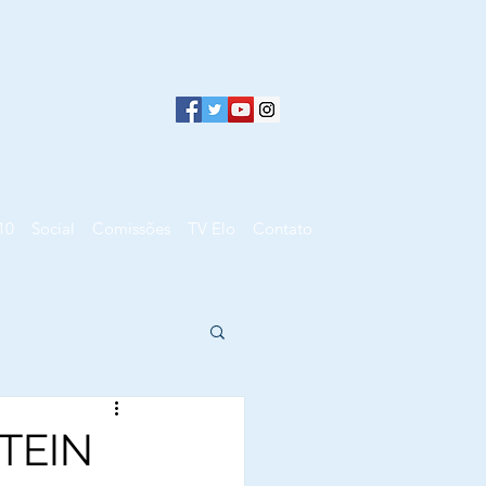
10
Social
Comissões
TV Elo
Contato
TEIN