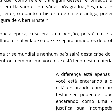
s usar como referência algum desses renomados e
s em Harvard e com várias pós-graduações, mas com
leitor, o quanto a história de crise é antiga, prefe
gura de Albert Einstein.
quela época, crise era uma benção, pois é na cris
flora a criatividade e que se separa amadores de prof
a crise mundial e nenhum país sairá desta crise do 
trou, nem mesmo você que está lendo esta matéria 
A diferença está apenas
você está encarando a cr
está encarando como um 
testar seu poder de supe
encarando como uma de
justifica sua incompetê