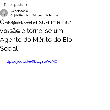
Todos posts
webelosocial
Todos posts
13 de fev. de 2024
0 min de leitura
Carioca, seja sua melhor
Principais Notícias
versão e torne-se um
Gravações
Agente do Mérito do Elo
Social
https://youtu.be/9bcxgauWGMQ