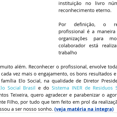
instituição no livro nú
reconhecimento eterno.
Por definição, o rec
profissional é a maneira
organizações para mo
colaborador está reali
trabalho
muito além. Reconhecer o profissional, envolve todas
 cada vez mais o engajamento, os bons resultados e 
mília Elo Social, na qualidade de Diretor Presid
o Social Brasil
 e do 
Sistema INER de Residuos S
tos Teixeira, quero agradecer e parabenizar o ago
nte Filho, por tudo que tem feito em prol da realizaç
ssou a ser nosso sonho.
(veja matéria na integra)