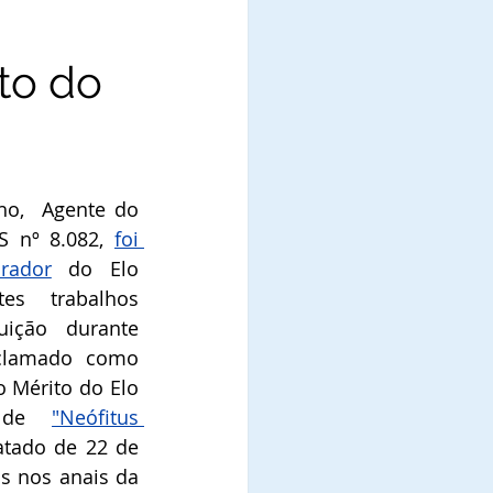
to do
ho,  Agente do 
S nº 8.082, 
foi 
rador
 do Elo 
es trabalhos 
uição durante 
clamado como 
Mérito do Elo 
 de 
"Neófitus 
datado de 22 de 
s nos anais da 