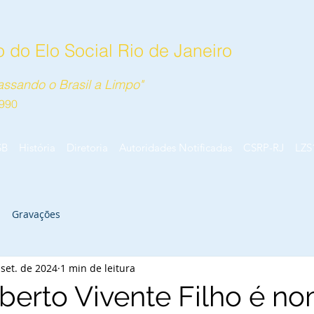
 do Elo Social Rio de Janeiro
ssando o Brasil a Limpo"
990
SB
História
Diretoria
Autoridades Notificadas
CSRP-RJ
LZS
Gravações
 set. de 2024
1 min de leitura
lberto Vivente Filho é 