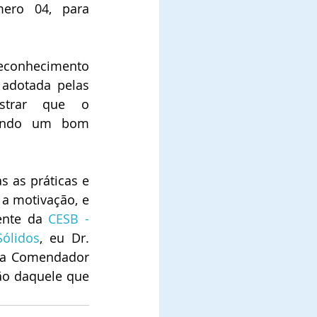
mero 04, para 
onhecimento 
 adotada pelas 
strar que o 
zando um bom 
 as práticas e 
a motivação, e 
ente da 
CESB - 
ólidos
,
 eu Dr. 
ra Comendador 
ão daquele que 