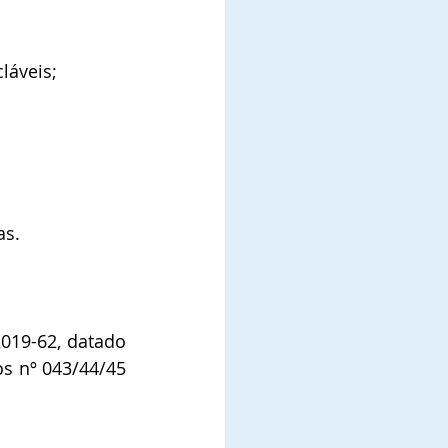
láveis;
as.
19-62, datado 
s nº 043/44/45 