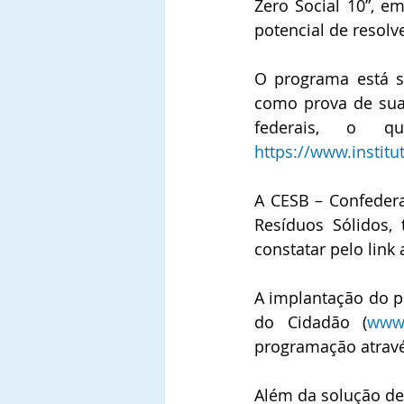
Zero Social 10”, e
potencial de resolv
O programa está s
como prova de sua 
https://www.institu
A CESB – Confederaç
Resíduos Sólidos,
constatar pelo link 
A implantação do pr
do Cidadão (
www.
programação através
Além da solução def