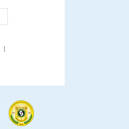
cia Paixão, foi indicada,
vada e será,
enciada, Laureada,
mada e Diplomada
o Comendadora da
m do Mérito do Elo
l.