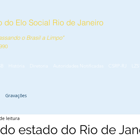
 do Elo Social Rio de Janeiro
ssando o Brasil a Limpo"
990
SB
História
Diretoria
Autoridades Notificadas
CSRP-RJ
LZS
Gravações
de leitura
do estado do Rio de Jan