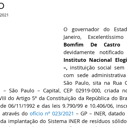
o
 2021
O governador do Estad
Janeiro, Excelentíssim
Bomfim De Castro 
devidamente notificado
Instituto Nacional Elogi
–,
 instituição social sem f
com sede administrativa 
São Paulo, sita na Rua Ce
a – São Paulo – Capital, CEP 02919-000, criada n
VIII do Artigo 5º da Constituição da República do Bras
e 06/11/1992 e das leis 9.790/99 e 10.406/06, inscr
, através do 
ofício nº 023/2021
 – GP – INER, datado 
da implantação do Sistema INER de resíduos sólidos,