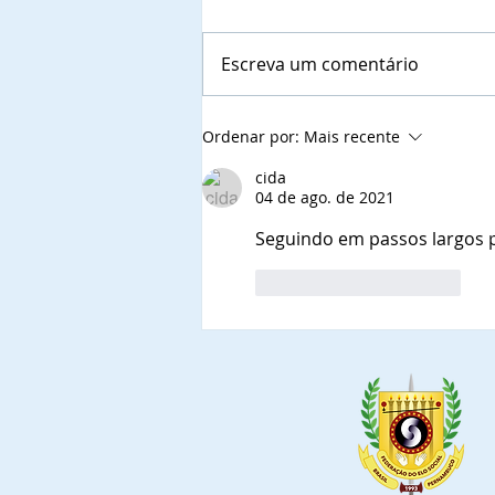
Escreva um comentário
Autoridades municipais do
Ordenar por:
Mais recente
Estado do Rio de Janeiro,
que confirmaram a
cida
04 de ago. de 2021
presença nas solenidades
de outorga de Títulos de
Seguindo em passos largos 
Comendadores e
Embaixadoras da Ordem do
Curtir
Responder
Mérito do Elo Social e jantar
solene