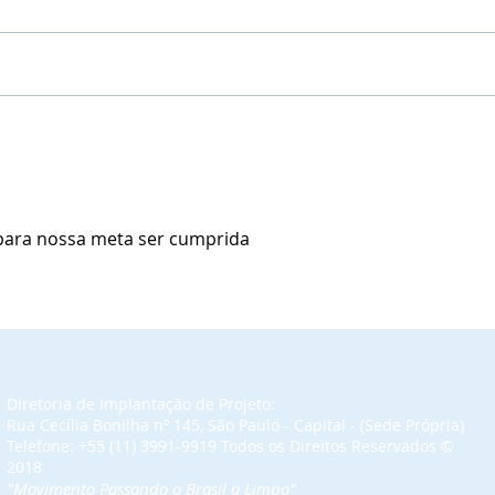
Marizete Marson, foi
Patrí
indicada, Aprovada e será,
apro
Credenciada, Laureada,
Cred
Aclamada e Diplomada,
Acla
como Comendadora da
com
para nossa meta ser cumprida
Ordem do Mérito do Elo
Orde
Social.
Socia
Diretoria de Implantação de Projeto:
Rua Cecília Bonilha nº 145, São Paulo - Capital - (Sede Própria)
Telefone: +55 (11) 3991-9919 Todos os Direitos Reservados​ ©
2018
"Movimento Passando o Brasil a Limpo"