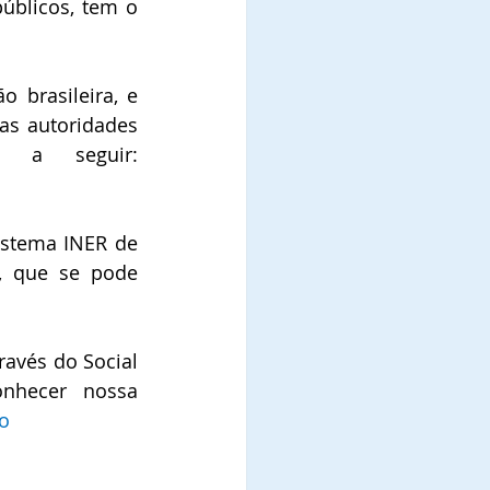
úblicos, tem o 
brasileira, e 
s autoridades 
federais, o que se pode constatar através do link a seguir: 
istema INER de 
, que se pode 
avés do Social 
nhecer nossa 
ao