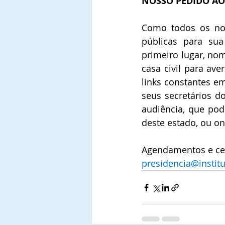
NOSSO PEDIDO A
Como todos os nos
públicas para su
primeiro lugar, no
casa civil para ave
links constantes e
seus secretários d
audiência, que pode
deste estado, ou on
Agendamentos e cer
presidencia@institu