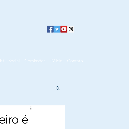
10
Social
Comissões
TV Elo
Contato
eiro é