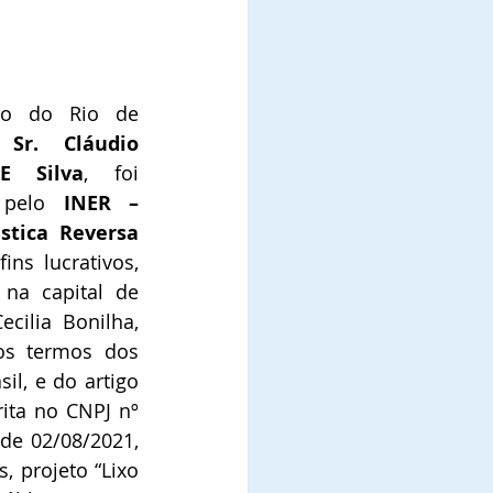
o do Rio de 
o 
Sr. Cláudio 
E Silva
, foi 
 pelo 
INER – 
stica Reversa 
ins lucrativos, 
na capital de 
cilia Bonilha, 
os termos dos 
il, e do artigo 
ita no CNPJ nº 
de 02/08/2021, 
 projeto “Lixo 