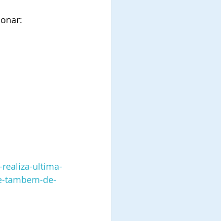
ionar:
realiza-ultima-
e-tambem-de-