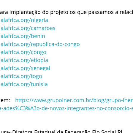
para implantação do projeto os que passamos a relac
alafrica.org/nigeria
ialafrica.org/camaroes
alafrica.org/benin
alafrica.org/republica-do-congo
alafrica.org/congo
alafrica.org/etiopia
alafrica.org/senegal
alafrica.org/togo
alafrica.org/tunisia
 em:  
https://www.grupoiner.com.br/blog/grupo-iner-
-ades%C3%A3o-de-novos-integrantes-no-consorcio-
ura- Diretora Estadual da Federação Elo Social RJ 