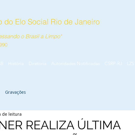
 do Elo Social Rio de Janeiro
ssando o Brasil a Limpo"
990
SB
História
Diretoria
Autoridades Notificadas
CSRP-RJ
LZS
Gravações
 de leitura
NER REALIZA ÚLTIMA