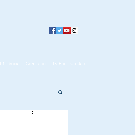
10
Social
Comissões
TV Elo
Contato