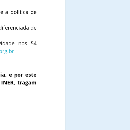
 a politica de 
diferenciada de 
idade nos 54 
org.br
a, e por este 
INER, tragam 