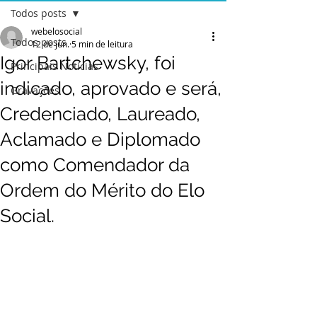
Todos posts
webelosocial
Todos posts
12 de jun.
5 min de leitura
Igor Bartchewsky, foi
Principais Notícias
indicado, aprovado e será,
Gravações
Credenciado, Laureado,
Aclamado e Diplomado
como Comendador da
Ordem do Mérito do Elo
Social.