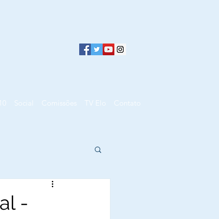
10
Social
Comissões
TV Elo
Contato
al -