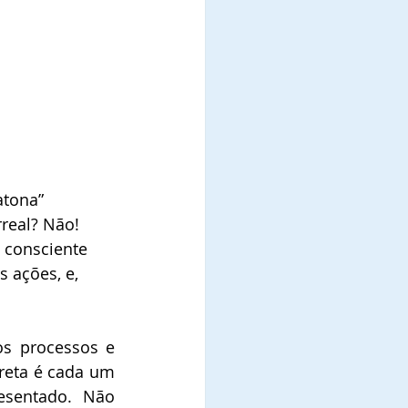
tona” 
real? Não! 
 consciente 
 ações, e, 
s processos e 
reta é cada um 
sentado. Não 