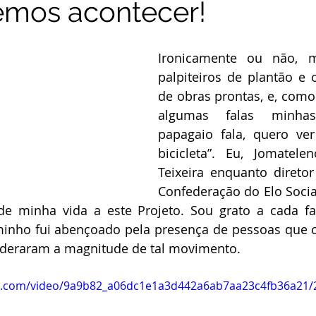
emos acontecer!
Ironicamente ou não, m
palpiteiros de plantão e 
de obras prontas, e, com
algumas falas minhas:
papagaio fala, quero ver
bicicleta”. Eu, Jomatele
Teixeira enquanto diretor
Confederação do Elo Social
de minha vida a este Projeto. Sou grato a cada fa
minho fui abençoado pela presença de pessoas que c
deraram a magnitude de tal movimento.
tic.com/video/9a9b82_a06dc1e1a3d442a6ab7aa23c4fb36a21/