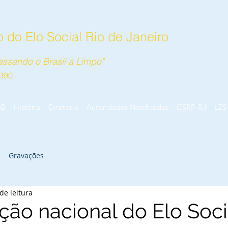
 do Elo Social Rio de Janeiro
ssando o Brasil a Limpo"
990
SB
História
Diretoria
Autoridades Notificadas
CSRP-RJ
LZS
Gravações
de leitura
ção nacional do Elo Soci