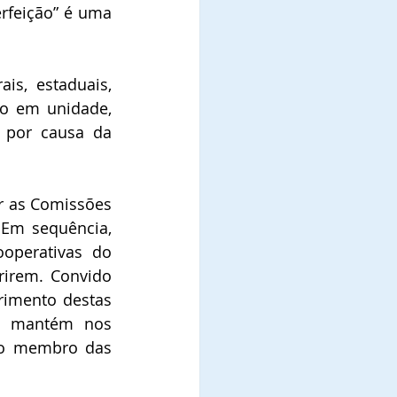
rfeição” é uma 
s, estaduais, 
o em unidade, 
 por causa da 
r as Comissões 
Em sequência, 
perativas do 
irem. Convido 
rimento destas 
e mantém nos 
o membro das 