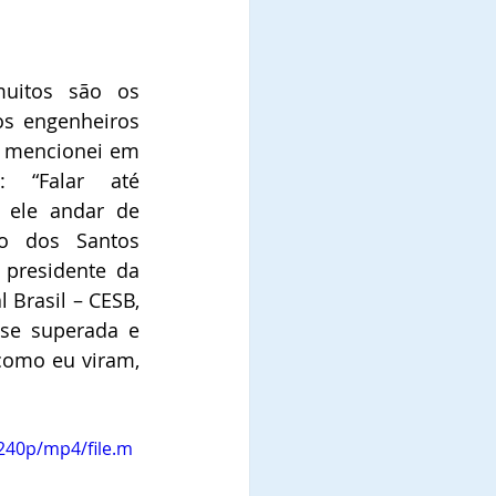
uitos são os 
os engenheiros 
o mencionei em 
 “Falar até 
 ele andar de 
no dos Santos 
 presidente da 
 Brasil – CESB, 
se superada e 
omo eu viram, 
240p/mp4/file.m