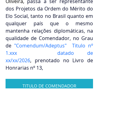
Oliveira,
 passa a ser representante 
dos Projetos da Ordem do Mérito do 
Elo Social, tanto no Brasil quanto em 
qualquer país que o mesmo 
mantenha relações diplomáticas, na 
qualidade de Comendador, no Grau 
de
"Comendum/Adeptus"  Titulo nº 
1.xxx   datado de 
xx/xx/2026
, 
prenotado no Livro de 
Honrarias nº 13,
TITULO DE COMENDADOR
CERIMONIAL - EVENTO DE ACLAMAÇÃO
PROJETO EMBAIXADORA DO ELO SOCIAL