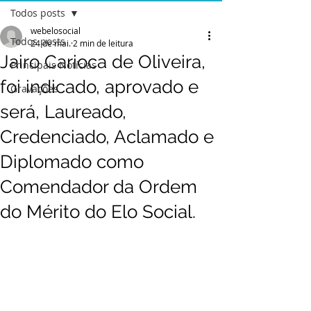
Todos posts
webelosocial
Todos posts
24 de mai.
2 min de leitura
Jairo Carioca de Oliveira,
Principais Notícias
foi indicado, aprovado e
Gravações
será, Laureado,
Credenciado, Aclamado e
Diplomado como
Comendador da Ordem
do Mérito do Elo Social.