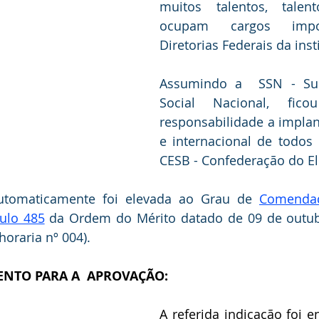
muitos talentos, talen
ocupam cargos impor
Diretorias Federais da inst
Assumindo a  SSN - Supe
Social Nacional, fico
responsabilidade a implan
e internacional de todos 
CESB - Confederação do Elo
automaticamente foi elevada ao Grau de 
Comendad
tulo 485
 da Ordem do Mérito datado de 09 de outub
 horaria nº 004).
NTO PARA A  APROVAÇÃO: