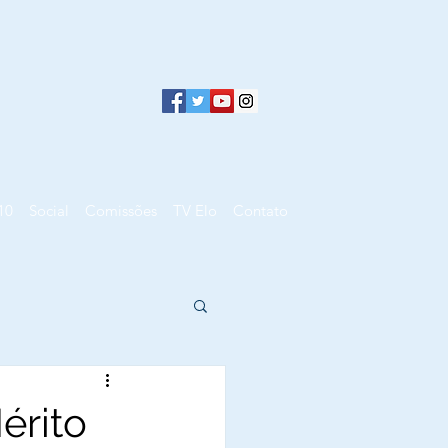
10
Social
Comissões
TV Elo
Contato
érito