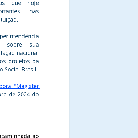
tos que hoje 
tantes nas 
ituição.
rintendência  
u sobre sua 
tação nacional 
os projetos da 
 Social Brasil
ora "Magister 
ro de 2024 do 
A referida indicação foi encaminhada ao 