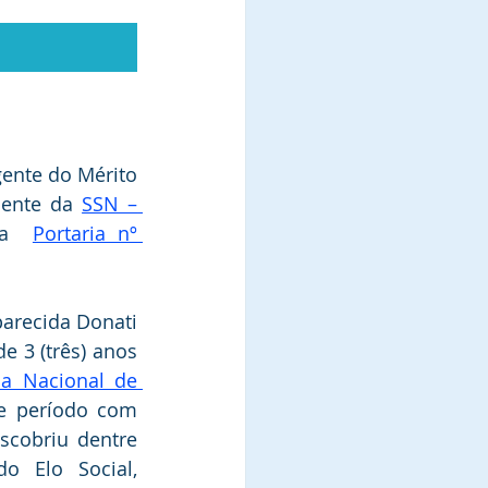
gente do Mérito 
dente da 
SSN – 
da  
Portaria nº 
arecida Donati 
e 3 (três) anos 
ia Nacional de 
e período com 
scobriu dentre 
 Elo Social, 