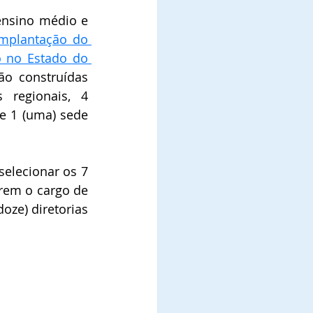
ensino médio e 
mplantação do 
o no Estado do 
o construídas 
 regionais, 4 
e 1 (uma) sede 
selecionar os 7 
rem o cargo de 
ze) diretorias 