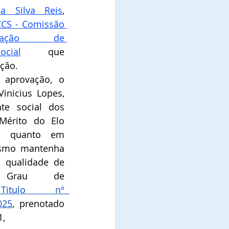
a Silva Reis
, 
CS - Comissão 
icação  de 
cial
que 
ão.   
aprovação, o 
nicius Lopes, 
te social dos 
érito do Elo 
il quanto em 
smo mantenha 
a qualidade de 
Comendador, no Grau de 
Titulo nº  
025
, prenotado 
1,