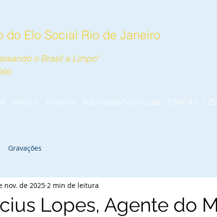
 do Elo Social Rio de Janeiro
ssando o Brasil a Limpo"
990
SB
História
Diretoria
Autoridades Notificadas
CSRP-RJ
LZS
Gravações
e nov. de 2025
2 min de leitura
icius Lopes, Agente do M