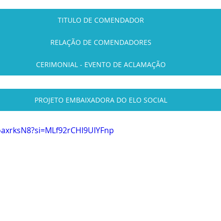
TITULO DE COMENDADOR
RELAÇÃO DE COMENDADORES
CERIMONIAL - EVENTO DE ACLAMAÇÃO
PROJETO EMBAIXADORA DO ELO SOCIAL
oaxrksN8?si=MLf92rCHI9UIYFnp