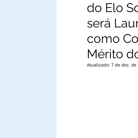
do Elo So
será Lau
como Co
Mérito do
Atualizado:
7 de dez. de