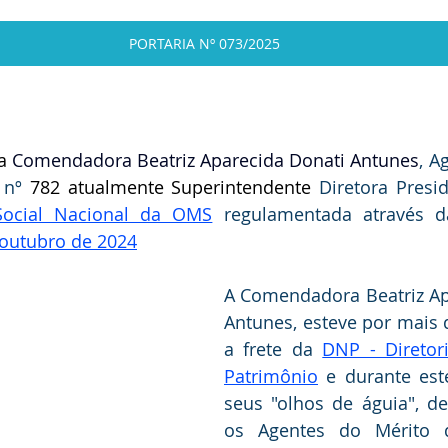
PORTARIA Nº 073/2025
a
 Comendadora Beatriz Aparecida Donati Antunes
, A
 nº 
782 atualmente Superintendente 
Diretora Presi
Social Nacional da OMS
 regulamentada através 
 outubro de 2024
A Comendadora Beatriz Ap
Antunes, esteve por mais d
a frete da 
DNP - Diretor
Patrimônio
 e durante est
seus "olhos de águia", de
os Agentes do Mérito do