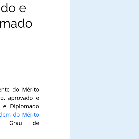
ado e
lomado
nte do Mérito 
do, aprovado e 
 e Diplomado 
dem do Mérito 
 no Grau de   