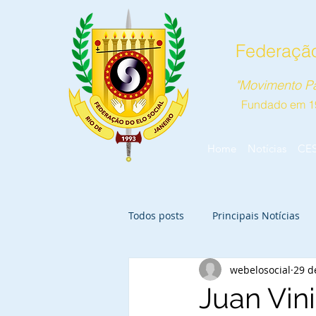
Federação
"Movimento Pa
Fundado em 1
Home
Notícias
CE
Todos posts
Principais Notícias
webelosocial
29 d
Juan Vin