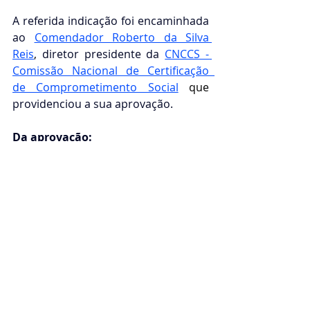
A referida indicação foi encaminhada 
ao 
Comendador Roberto da Silva 
Reis
, 
diretor presidente da
CNCCS - 
Comissão Nacional de Certificação  
de Comprometimento Social
que 
providenciou a sua aprovação. 
Da aprovação: 
Com o aprovação, a agora 
Comendadora 
Leiva Trindade 
Serapião,
 passa a ser representante 
dos Projetos da Ordem do Mérito do 
Elo Social, tanto no Brasil quanto em 
qualquer país que o mesmo 
mantenha relações diplomáticas, na 
qualidade de Comendadora, no Grau 
de
"Comendum/Adeptus"  Titulo nº 
1.xxx   datado de 