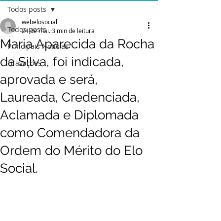
Todos posts
webelosocial
Todos posts
24 de mai.
3 min de leitura
Maria Aparecida da Rocha
Principais Notícias
da Silva, foi indicada,
Gravações
aprovada e será,
Laureada, Credenciada,
Aclamada e Diplomada
como Comendadora da
Ordem do Mérito do Elo
Social.