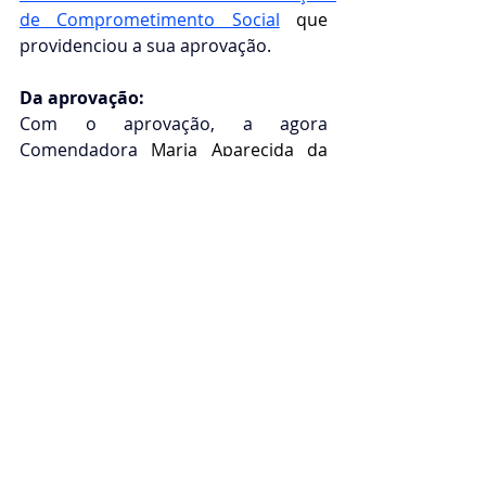
de Comprometimento Social
que 
providenciou a sua aprovação. 
Da aprovação: 
Com o aprovação, a agora 
Comendadora 
Maria Aparecida da 
Rocha da Silva,
 passa a ser 
representante dos Projetos da 
Ordem do Mérito do Elo Social, tanto 
no Brasil quanto em qualquer país 
que o mesmo mantenha relações 
diplomáticas, na qualidade de 
Comendadora, no Grau 
de
"Comendum/Adeptus"  Titulo nº 
1.xxx   datado de 
xx/xx/2026
, 
prenotado no Livro de 
Honrarias nº 13,