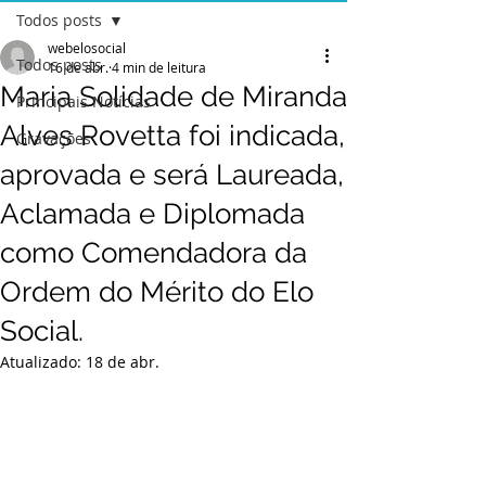
Todos posts
webelosocial
Todos posts
16 de abr.
4 min de leitura
Maria Solidade de Miranda
Principais Notícias
Alves Rovetta foi indicada,
Gravações
aprovada e será Laureada,
Aclamada e Diplomada
como Comendadora da
Ordem do Mérito do Elo
Social.
Atualizado:
18 de abr.