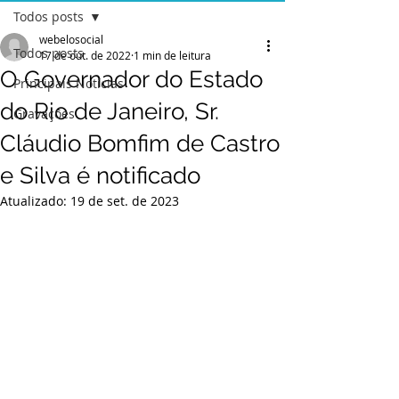
Todos posts
webelosocial
Todos posts
17 de out. de 2022
1 min de leitura
O Governador do Estado
Principais Notícias
do Rio de Janeiro, Sr.
Gravações
Cláudio Bomfim de Castro
e Silva é notificado
Atualizado:
19 de set. de 2023