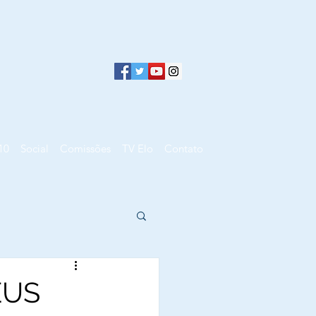
10
Social
Comissões
TV Elo
Contato
EUS