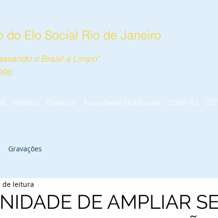
 do Elo Social Rio de Janeiro
ssando o Brasil a Limpo"
990
SB
História
Diretoria
Autoridades Notificadas
CSRP-RJ
LZS
Gravações
 de leitura
NIDADE DE AMPLIAR S