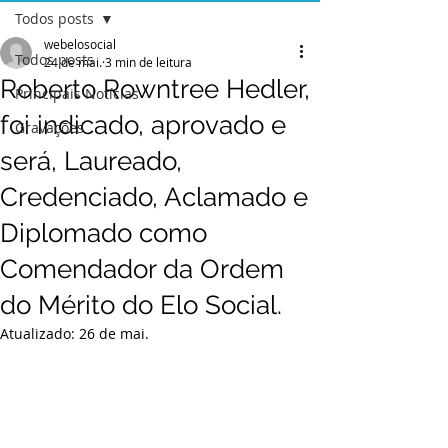
Todos posts
webelosocial
Todos posts
24 de mai.
3 min de leitura
Roberto Rowntree Hedler,
Principais Notícias
foi indicado, aprovado e
Gravações
será, Laureado,
Credenciado, Aclamado e
Diplomado como
Comendador da Ordem
do Mérito do Elo Social.
Atualizado:
26 de mai.