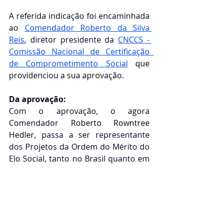
A referida indicação foi encaminhada 
ao 
Comendador Roberto da Silva 
Reis
, 
diretor presidente da
CNCCS - 
Comissão Nacional de Certificação  
de Comprometimento Social
que 
providenciou a sua aprovação. 
Da aprovação: 
Com o aprovação, o agora 
Comendador 
Roberto Rowntree 
Hedler,
 passa a ser representante 
dos Projetos da Ordem do Mérito do 
Elo Social, tanto no Brasil quanto em 
qualquer país que o mesmo 
mantenha relações diplomáticas, na 
qualidade de Comendador, no Grau 
de
"Comendum/Adeptus"  Titulo nº 
1.xxx   datado de 