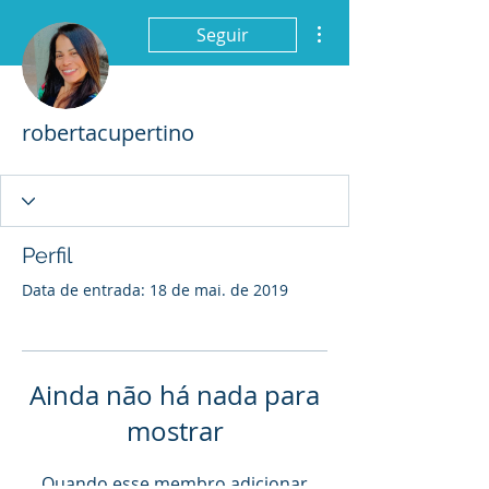
Mais ações
Seguir
robertacupertino
Perfil
Data de entrada: 18 de mai. de 2019
Ainda não há nada para
mostrar
Quando esse membro adicionar